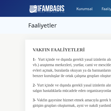
Kurumsal
Faali
Faaliyetler
VAKFIN FAALİYETLERİ
1-
Yurt içinde ve dışında gerekli yasal izinlerin a
vb.) araştırma merkezleri, yurtlar, cami ve mescitl
evleri açmak, buralarda okuyan ya da barınanların
benzer kuruluşlar ile ortak çalışma grupları oluşt
2-
Yurt içinde ve dışında gerekli yasal izinlerin al
salgın hastalıklarla mücadele eden organizasyonl
3-
Vakfın gayesine hizmet etmek amacıyla gerek biz
girişim grupları oluşturmak, ayni ve nakdi yardımla