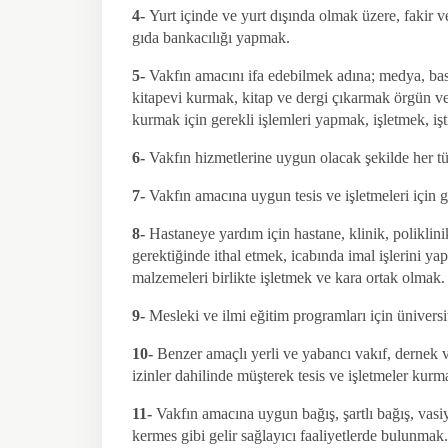
4-
Yurt içinde ve yurt dışında olmak üzere, fakir v
gıda bankacılığı yapmak.
5-
Vakfın amacını ifa edebilmek adına; medya, basın
kitapevi kurmak, kitap ve dergi çıkarmak örgün ve y
kurmak için gerekli işlemleri yapmak, işletmek, işt
6-
Vakfın hizmetlerine uygun olacak şekilde her tür
7-
Vakfın amacına uygun tesis ve işletmeleri için
8-
Hastaneye yardım için hastane, klinik, poliklinik
gerektiğinde ithal etmek, icabında imal işlerini y
malzemeleri birlikte işletmek ve kara ortak olmak.
9-
Mesleki ve ilmi eğitim programları için üniversi
10-
Benzer amaçlı yerli ve yabancı vakıf, dernek ve
izinler dahilinde müşterek tesis ve işletmeler kurm
11-
Vakfın amacına uygun bağış, şartlı bağış, vas
kermes gibi gelir sağlayıcı faaliyetlerde bulunmak.