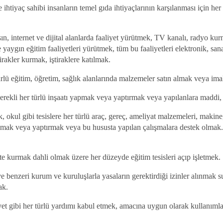
e ihtiyaç sahibi insanların temel gıda ihtiyaçlarının karşılanması için h
, internet ve dijital alanlarda faaliyet yürütmek, TV kanalı, radyo kur
aygın eğitim faaliyetleri yürütmek, tüm bu faaliyetleri elektronik, sanal
irakler kurmak, iştiraklere katılmak.
lü eğitim, öğretim, sağlık alanlarında malzemeler satın almak veya imali
 gerekli her türlü inşaatı yapmak veya yaptırmak veya yapılanlara maddi
, okul gibi tesislere her türlü araç, gereç, ameliyat malzemeleri, makine,
apmak veya yaptırmak veya bu hususta yapılan çalışmalara destek olmak. Ge
te kurmak dahli olmak üzere her düzeyde eğitim tesisleri açıp işletmek.
 benzeri kurum ve kuruluşlarla yasaların gerektirdiği izinler alınmak sur
ak.
iyet gibi her türlü yardımı kabul etmek, amacına uygun olarak kullanım