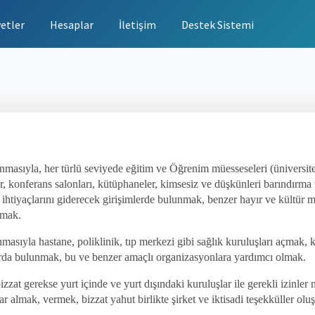
yetler
Hesaplar
İletişim
Destek Sistemi
lınmasıyla, her türlü seviyede eğitim ve Öğrenim müesseseleri (üniversite,
er, konferans salonları, kütüphaneler, kimsesiz ve düşkünleri barındırma v
 ihtiyaçlarını giderecek girişimlerde bulunmak, benzer hayır ve kültür 
urmak.
ınmasıyla hastane, poliklinik, tıp merkezi gibi sağlık kuruluşları açmak, 
arda bulunmak, bu ve benzer amaçlı organizasyonlara yardımcı olmak.
zat gerekse yurt içinde ve yurt dışındaki kuruluşlar ile gerekli izinl
r almak, vermek, bizzat yahut birlikte şirket ve iktisadi teşekküller olu