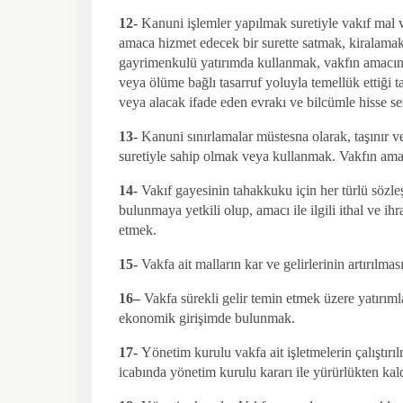
12-
Kanuni işlemler yapılmak suretiyle vakıf mal va
amaca hizmet edecek bir surette satmak, kiralamak, 
gayrimenkulü yatırımda kullanmak, vakfın amacın
veya ölüme bağlı tasarruf yoluyla temellük ettiği ta
veya alacak ifade eden evrakı ve bilcümle hisse sen
13-
Kanuni sınırlamalar müstesna olarak, taşınır ve
suretiyle sahip olmak veya kullanmak. Vakfın ama
14-
Vakıf gayesinin tahakkuku için her türlü sözl
bulunmaya yetkili olup, amacı ile ilgili ithal ve i
etmek.
15-
Vakfa ait malların kar ve gelirlerinin artırılma
16–
Vakfa sürekli gelir temin etmek üzere yatırım
ekonomik girişimde bulunmak.
17-
Yönetim kurulu vakfa ait işletmelerin çalıştırı
icabında yönetim kurulu kararı ile yürürlükten kaldı