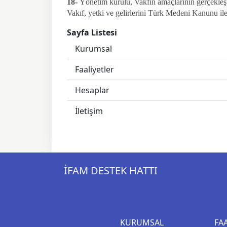
18-
Yönetim kurulu, Vakfın amaçlarının gerçekleştiri
Vakıf, yetki ve gelirlerini Türk Medeni Kanunu i
Sayfa Listesi
Kurumsal
Faaliyetler
Hesaplar
İletişim
İFAM DESTEK HATTI
KURUMSAL
FA