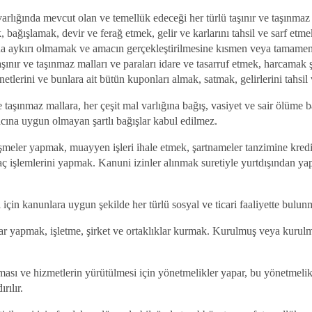
rlığında mevcut olan ve temellük edeceği her türlü taşınır ve taşınmaz 
bağışlamak, devir ve ferağ etmek, gelir ve karlarını tahsil ve sarf etmek
a aykırı olmamak ve amacın gerçekleştirilmesine kısmen veya tamamen 
şınır ve taşınmaz malları ve paraları idare ve tasarruf etmek, harcamak şir
etlerini ve bunlara ait bütün kuponları almak, satmak, gelirlerini tahsil
 taşınmaz mallara, her çeşit mal varlığına bağış, vasiyet ve sair ölüme b
cına uygun olmayan şartlı bağışlar kabul edilmez.
eşmeler yapmak, muayyen işleri ihale etmek, şartnameler tanzimine kred
hraç işlemlerini yapmak. Kanuni izinler alınmak suretiyle yurtdışından ya
sı için kanunlara uygun şekilde her türlü sosyal ve ticari faaliyette bulun
lar yapmak, işletme, şirket ve ortaklıklar kurmak. Kurulmuş veya kurulm
lması ve hizmetlerin yürütülmesi için yönetmelikler yapar, bu yönetmelik
rılır.