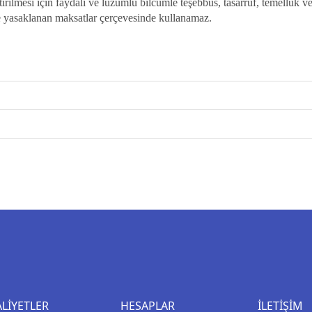
lmesi için faydalı ve lüzumlu bilcümle teşebbüs, tasarruf, temellük ve sö
le yasaklanan maksatlar çerçevesinde kullanamaz.
ALIYETLER
HESAPLAR
İLETIŞIM