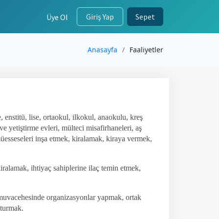
Giriş Yap
Sepet
Üye Ol
Anasayfa
Faaliyetler
 enstitü, lise, ortaokul, ilkokul, anaokulu, kreş
e yetiştirme evleri, mülteci misafirhaneleri, aş
müesseseleri inşa etmek, kiralamak, kiraya vermek,
kiralamak, ihtiyaç sahiplerine ilaç temin etmek,
er muvacehesinde organizasyonlar yapmak, ortak
şturmak.