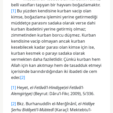
belli vasıfları taşıyan bir hayvanı boğazlamaktır.
[1]
Bu yüzden kendisine kurban vacip olan
kimse, boğazlama işlemini yerine getirmediği
müddetçe parasını sadaka olarak verse dahi
kurban ibadetini yerine getirmiş olmaz;
zimmetinden kurban borcu düşmez. Kurban
kendisine vacip olmayan ancak kurban
kesebilecek kadar parası olan kimse için ise,
kurban kesmek o parayı sadaka olarak
vermekten daha faziletlidir. Çünkü kurban hem
Allah için kan akıtmayı hem de tasadduk etmeyi
içerisinde barındırdığından iki ibadeti de cem
eder.
[2]
[1]
Heyet,
el-Fetâvâ’l-Hindiyye(el-Fetâvâ’l-
Alemgiriyye)
(Beyrut: Dâru’l-Fikr, 2009), 5/336.
[2]
Bkz. Burhanuddîn el-Merğînânî,
el-Hidâye
Şerhu Bidâyeti’l-Mübtedî
(Karaçî: Mektebtu’l-