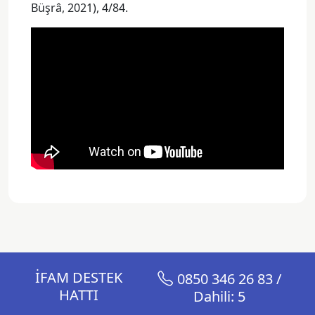
Büşrâ, 2021), 4/84.
İFAM DESTEK
0850 346 26 83 /
HATTI
Dahili: 5