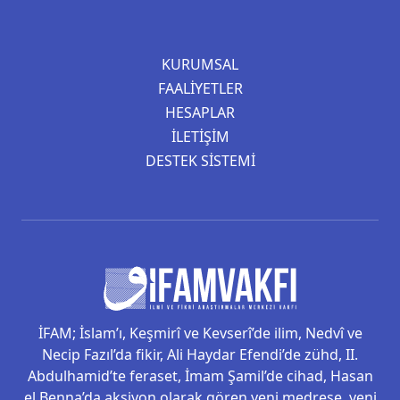
KURUMSAL
FAALIYETLER
HESAPLAR
İLETIŞIM
DESTEK SISTEMI
İFAM; İslam’ı, Keşmirî ve Kevserî’de ilim, Nedvî ve
Necip Fazıl’da fikir, Ali Haydar Efendi’de zühd, II.
Abdulhamid’te feraset, İmam Şamil’de cihad, Hasan
el Benna’da aksiyon olarak gören yeni medrese, yeni